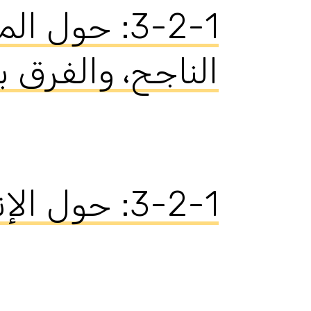
‫3-2-1: حو