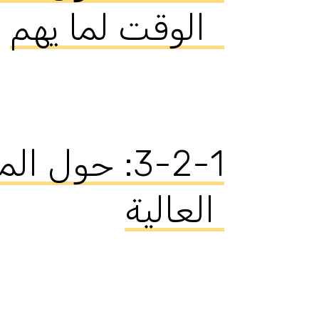
الوقت لما يهم‫ ‬ ‬
‫3-2-1: ‬حو
العالية ‬