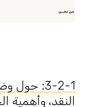
من نحــن
‫3-2-1: ‬ح
النقد، وأهمية ال