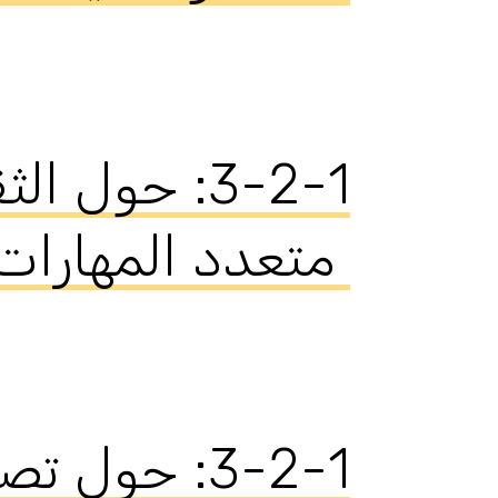
‫3-2-1: ‬حو
متعدد المهارات‬ ‬
‫3-2-1: ‬حو