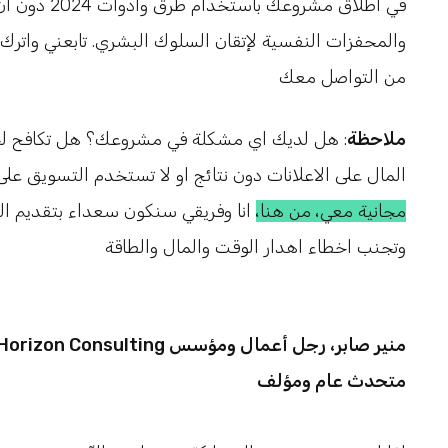
في اطلاق مشرو
والمحفزات النفسية لإتقان السلوك البشري. تابعني واترك
من التواصل معك
ملاحظة
: هل لديك اي مشكلة في مشروعك؟ هل تكافح لج
المال على الاعلانات دون نتائج او لا تستخدم التسويق عل
مجانية معي، من هنا،
انا وفريقي سنكون سعداء بتقديم ا
وتجنب اخطاء اهدار الوقت والمال والطاقة
SM Horizon Consulting منير صابر، رجل أعمال ومؤسس
متحدث عام ومؤلف