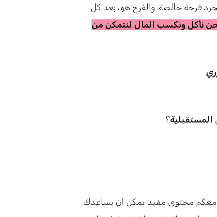
رد فرحة خالصة. والفرح هو، بعد كل
حن نأكل ونكسب المال لنتمكن من
ري
المستقبلية
؟
ك معكم محتوى مفيد يمكن ان يساعدك