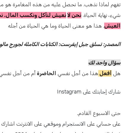
تفهم لماذا نذهب. ما نحصل عليه من هذه المغامرة هو مج
شيء، نهاية الحياة.
نحن
لا
نعيش لنأكل ونكسب المال. ن
العيش
.
هذا هو معنى الحياة وما هي الحياة من أجله
المصدر: تسلق جبل إيفرست: الكتابات الكاملة لجورج مالو
سؤال واحد لك
هل
أفعل
هذا من أجل نفسي
الحاضرة
أم من أجل نفسي
Instagram شارك إجابتك على
,حتى الاسبوع القادم
على حسابي على
الانستجرام
وموقعي
على الانترنت اشار