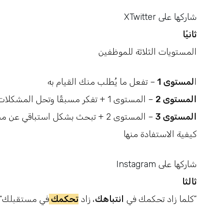
Twitter شاركها على
X
ثانيًا
المستويات الثلاثة للموظفين
ا
لمستوى 1
– تفعل ما يُطلب منك القيام به
المستوى 2
– المستوى 1 + تفكر مسبقًا وتحل المشكلات قبل حدوثها
المستوى 3
– المستوى 2 + تبحث بشكل استباقي
كيفية الاستفادة منها
شاركها على
Instagram
ثالثا
في مستقبلك”
“كلما زاد تحكمك في
انتباهك
، زاد
تحكمك