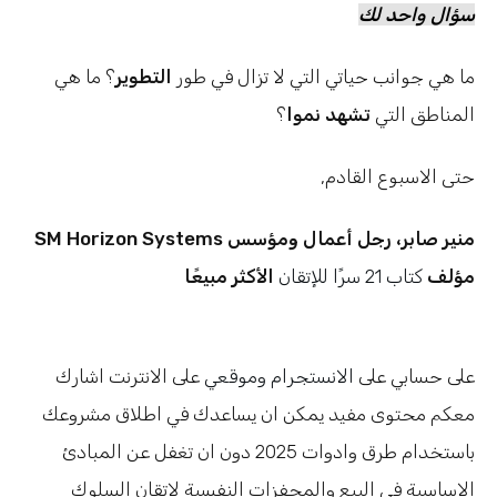
سؤال واحد لك
ما هي جوانب حياتي التي لا تزال في طور
التطوير
؟ ما هي
المناطق التي
تشهد نموا
؟
,حتى الاسبوع القادم
SM Horizon Systems منير صابر، رجل أعمال ومؤسس
مؤلف
كتاب 21 سرًا للإتقان
الأكثر مبيعًا
على حسابي على
الانستجرام
وموقعي
على الانترنت اشارك
معكم محتوى مفيد يمكن ان يساعدك في اطلاق مشروعك
باستخدام طرق وادوات 2025 دون ان تغفل عن المبادئ
الاساسية في البيع والمحفزات النفسية لإتقان السلوك