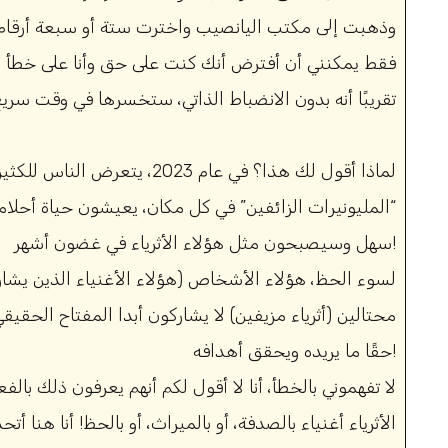
وذهبت إلى مكتب اليانصيب واخترت ستة أو سبعة أرقا
فقط يمكنني أن أفترض أنك كنت على حق وأنا على خطأ (
تقريبًا أنه بدون الانضباط الذاتي، ستخسرها في وقت سريع 
لماذا أقول لك هذا؟ في عام 2023،
“المليونيرات الزائفين” في كل مكان، يعيشون حياة أحلامه
سهل وسيصبحون مثل هؤلاء الأثرياء في غضون أشهر!
لسوء الحظ، هؤلاء الأشخاص (هؤلاء الأغنياء الذين يشاركو
محتالين (أثرياء مزيفين) لا يشاركون أبدا المفتاح الح
حقًا ما يريده ويحقق أهدافه!
لا تفهموني بالخطأ، أنا لا أقول لكم أنهم يعرفون ذلك با
الأثرياء أغنياء بالصدفة، أو بالميراث، أو بالحظ! أنا هنا 