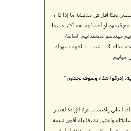
س وقتًا أقل في مناقشة ما إذا كان
 مع قيمهم أو أهدافهم. هم أكثر حسما.
 إنهم مهندسو معتقداتهم الخاصة
يجة لذلك، لا يتشتت انتباههم بسهولة
“لديك السلطة على عقلك، وليس على الأحداث الخارجية. إدركوا هذا، وسوف تجدون
ط الذاتي واكتساب قوة الإرادة لعيش
 عاداتك واختياراتك، فإليك أقوى تسعة
مر ضروري للحياة خارج منطقة الراحة