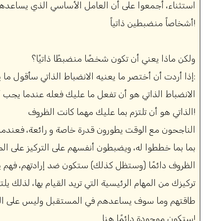
استثناء، أجمعوا على أن العامل الأساسي الذي يساعدهم 
أشخاصاً منضبطين ذاتياً!
ولكن ماذا يعني أن تكون شخصًا منضبطًا ذاتيًا؟
إذا أردت أن أختصر ما يعنيه الانضباط الذاتي سأقول ما يلي:
الانضباط الذاتي هو أن تفعل ما عليك فعله عندما يجب أن
الذاتي هو أن تلتزم بما عليك مهما كانت الظروف!
الناجحون مع الوقت يطورون قدرة خاصة و رائعة، فعندما
بما بما خططوا له، ويضبطون أنفسهم على التركيز على ال
الظروف دائمًا (وستظل كذلك) ستكون ضد إرادتهم، فهم 
تركيزك من المهام الرئيسية التي تريد القيام بها، لذلك يلت
طاقتهم وما سوف يساعدهم في المستقبل وليس على الم
ستكون موجودة دائمًا هنا!