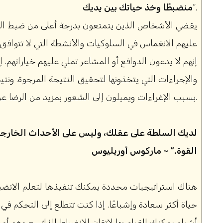
“.
منضبطًا وخذ حياتك بين يديك
يقضي الأشخاص الذين يتمتعون بدرجة أعلى من ضبط النف
عليهم الانغماس في السلوكيات والأنشطة التي لا تتوافق
إنهم لا يدعون الدوافع أو المشاعر تملي عليهم خياراتهم.
والإجراءات التي يتخذونها لتحقيق النتيجة المرجوة. ونت
بسبب الإغراءات ويميلون إلى الشعور بمزيد من الرضا عن حياتهم.
القوة.” ~ ماركوس أوريليوس
هناك استراتيجيات محددة يمكنك تنفيذها لتعلم الانضبا
حياة أكثر سعادة وإشباعًا. إذا كنت تتطلع إلى التحكم في
أشياء يمكنك القيام بها لإتقان الانضباط الذاتي – وهو أ